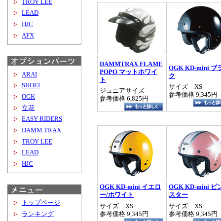
TROY LEE
LEAD
HJC
AFX
DAMMTRAX FLAME
OGK KD-mini 
POPO マットホワイ
ARAI
ク
ト
SHOEI
サイズ XS
ジュニアサイズ
参考価格 9,345円
OGK
参考価格 6,825円
立花
EASY RIDERS
DAMM TRAX
TROY LEE
LEAD
HJC
OGK KD-mini イエロ
OGK KD-mini 
ー/ホワイト
スター
トップページ
サイズ XS
サイズ XS
参考価格 9,345円
参考価格 9,345円
ランキング