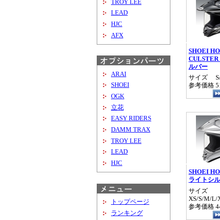
TROY LEE
LEAD
HJC
AFX
SHOEI HO
CULSTE
ルバー
ARAI
サイズ S/
SHOEI
参考価格 51
OGK
立花
EASY RIDERS
DAMM TRAX
TROY LEE
LEAD
HJC
SHOEI HO
ライトシ
サイズ
XS/S/M/L/
トップページ
参考価格 44
ランキング