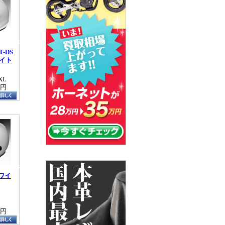
T-DS
イト
XL
0円
ホワイ
5円