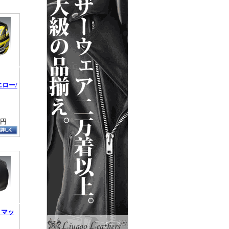
エロー/
0円
T マッ