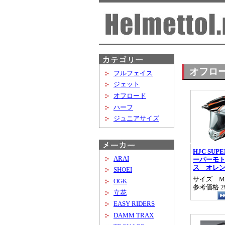
オフロ
フルフェイス
ジェット
オフロード
ハーフ
ジュニアサイズ
HJC SUP
ARAI
ーパーモト
ス オレ
SHOEI
サイズ M/
OGK
参考価格 29
立花
EASY RIDERS
DAMM TRAX